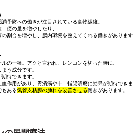
維
肥満予防への働きが注目されている食物繊維。
は、便の量を増やしたり、
菌の割合を増やし、腸内環境を整えてくれる働きがあります
ン
ールの一種。アクと言われ、レンコンを切った時に、
しまう成分です。
が期待できます。
止血作用があり、胃潰瘍や十二指腸潰瘍に効果が期待できま
でもある
気管支粘膜の腫れを改善させる
働きがあります。
ンの民間療法