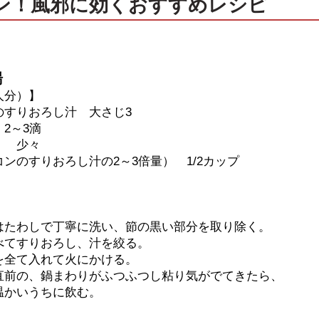
ン！風邪に効くおすすめレシピ
湯
人分）】
のすりおろし汁 大さじ3
2～3滴
少々
ンのすりおろし汁の2～3倍量） 1/2カップ
はたわしで丁寧に洗い、節の黒い部分を取り除く。
べてすりおろし、汁を絞る。
を全て入れて火にかける。
直前の、鍋まわりがふつふつし粘り気がでてきたら、
温かいうちに飲む。