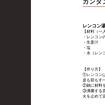
カンタ
レンコン
【材料（一
・レンコン
・生姜汁 
・塩 
・水（レンコ
【作り方】
①レンコン
皮も節もす
②鍋に材料
③沸騰する
火を止めて