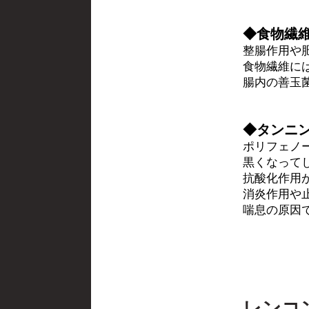
◆食物繊
整腸作用や
食物繊維に
腸内の善玉
◆タンニ
ポリフェノ
黒くなって
抗酸化作用
消炎作用や
喘息の原因
レンコ