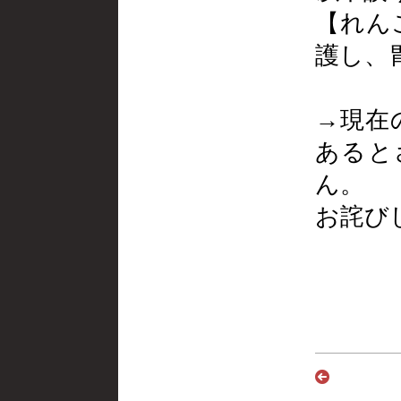
【れん
護し、
→現在
あると
ん。
お詫び