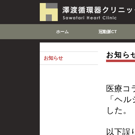
ホーム
冠動脈CT
お知ら
お知らせ
医療コラム
「ヘル
した。
以下誤